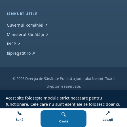
LINKURI UTILE
(se deschide într-o filă nouă)
Guvernul României
↗
(se deschide într-o filă nouă)
Ministerul Sănătății
↗
(se deschide într-o filă nouă)
INSP
↗
(se deschide într-o filă nouă)
fiipregatit.ro
↗
© 2026 Direcția de Sănătate Publică a Județului Neamț. Toate
drepturile rezervate.
Protecția datelor
Politica de cookies
Accesibilitate
Acest site folosește module strict necesare pentru
funcționare. Cele care nu sunt esențiale se folosesc doar cu
acordul dumneavoastră. Detalii în
Politica de cookies
.
📞
📍
🔍
Refuz
Accept
Sună
Locații
Caută