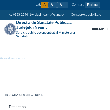
Sari la conținutul principal
Text:
Contrast:
A
A+
A++
Ridicat
📞 0233 234441
✉ dspj.neamt@sant.ro
Contact
Accesibilitate
Direcția de Sănătate Publică a
Județului Neamț
Meniu
Serviciu public deconcentrat al
Ministerului
Sănătății
Acasă
Despre noi
Breadcrumb
Conducere
Organizare, conducere, atribuții și documentele instituției.
ÎN ACEASTĂ SECȚIUNE
Despre noi