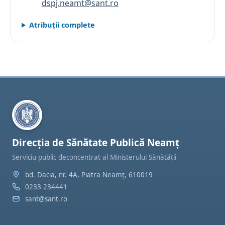
dspj.neamt@sant.ro
Atribuții complete
Direcția de Sănătate Publică Neamț
Serviciu public deconcentrat al Ministerului Sănătății
bd. Dacia, nr. 4A, Piatra Neamț, 610019
0233 234441
sant@sant.ro